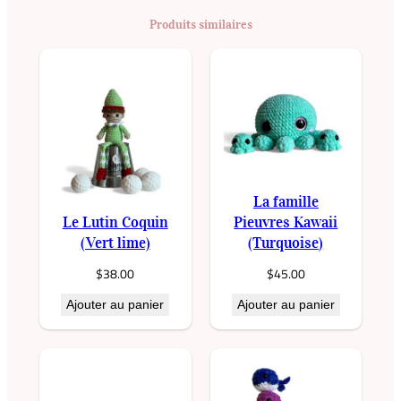
i
Produits similaires
t
é
d
e
L
a
f
a
La famille
m
Le Lutin Coquin
Pieuvres Kawaii
i
(Vert lime)
(Turquoise)
l
$
38.00
$
45.00
l
Ajouter au panier
Ajouter au panier
e
P
i
e