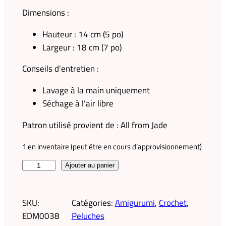
Dimensions :
Hauteur : 14 cm (5 po)
Largeur : 18 cm (7 po)
Conseils d’entretien :
Lavage à la main uniquement
Séchage à l’air libre
Patron utilisé provient de : All from Jade
1 en inventaire (peut être en cours d’approvisionnement)
q
Ajouter au panier
u
a
SKU:
Catégories:
Amigurumi
, 
Crochet
, 
n
EDM0038
Peluches
t