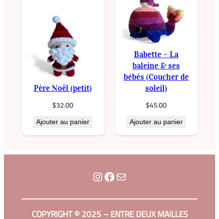
u
v
r
e
s
Babette – La
K
baleine & ses
bébés (Coucher de
a
Père Noël (petit)
soleil)
w
a
$
32.00
$
45.00
i
Ajouter au panier
Ajouter au panier
i
(
L
i
Instagram
Facebook
Courriel
l
a
s
COPYRIGHT © 2025 – ENTRE DEUX MAILLES
)