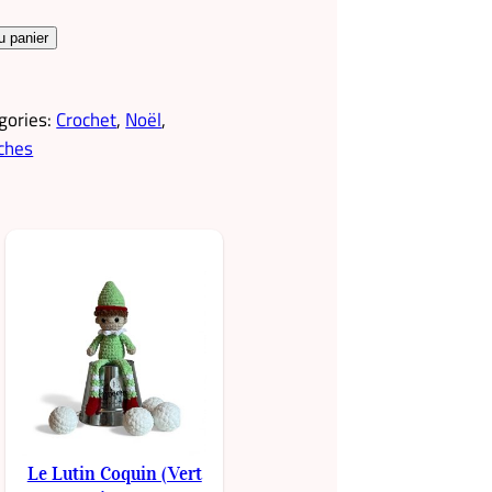
u panier
gories:
Crochet
, 
Noël
, 
ches
Le Lutin Coquin (Vert