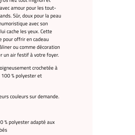
 gros nez tout mignon et
 avec amour pour les tout-
grands. Sûr, doux pour la peau
r humoristique avec son
lui cache les yeux. Cette
e pour offrir en cadeau
âliner ou comme décoration
 un air festif à votre foyer.
soigneusement crochetée à
le 100 % polyester et
ieurs couleurs sur demande.
100 % polyester adapté aux
ébés