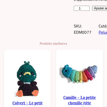
q
Ajouter a
u
a
SKU:
Caté
n
EDM0077
Pelu
t
i
Produits similaires
t
é
d
e
L
e
p
e
t
Camille – La petite
i
Colvert – Le petit
chenille (tête