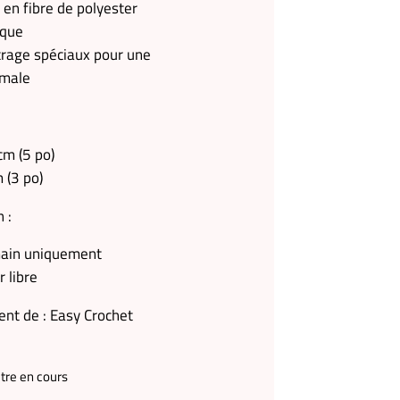
en fibre de polyester
ique
crage spéciaux pour une
imale
cm (5 po)
 (3 po)
 :
main uniquement
r libre
ient de : Easy Crochet
être en cours