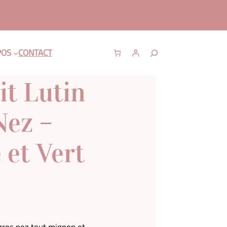
R
POS
CONTACT
e
c
it Lutin
h
e
Nez –
r
c
h
 et Vert
e