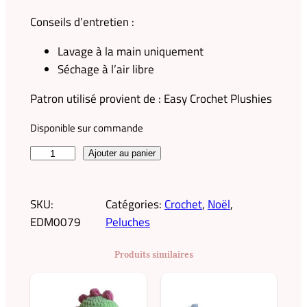
Conseils d’entretien :
Lavage à la main uniquement
Séchage à l’air libre
Patron utilisé provient de : Easy Crochet Plushies
Disponible sur commande
q
Ajouter au panier
u
a
SKU:
Catégories:
Crochet
, 
Noël
, 
n
EDM0079
Peluches
t
i
Produits similaires
t
é
d