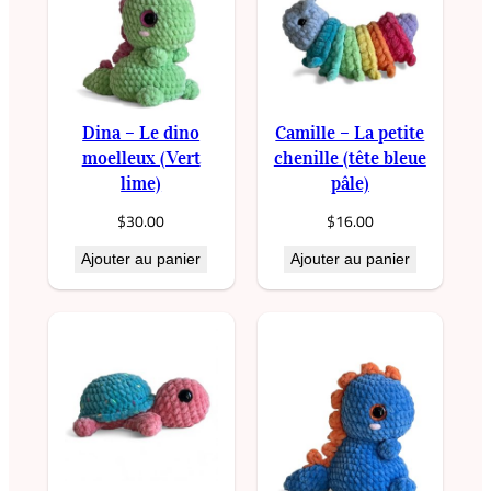
e
M
i
n
i
Dina – Le dino
Camille – La petite
a
moelleux (Vert
chenille (tête bleue
p
lime)
pâle)
p
$
30.00
$
16.00
r
Ajouter au panier
Ajouter au panier
e
n
t
i
e
d
u
P