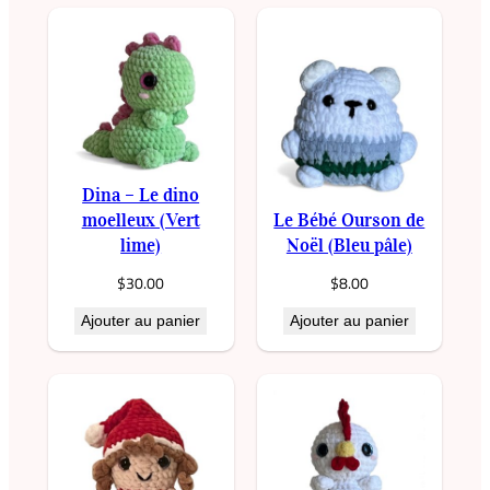
é
d
e
M
i
n
i
Dina – Le dino
p
moelleux (Vert
Le Bébé Ourson de
o
lime)
Noël (Bleu pâle)
u
$
30.00
$
8.00
l
Ajouter au panier
Ajouter au panier
e