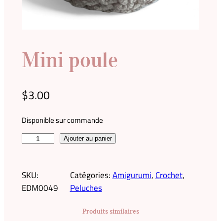
Mini poule
$
3.00
Disponible sur commande
q
Ajouter au panier
u
a
SKU:
Catégories:
Amigurumi
, 
Crochet
, 
n
EDM0049
Peluches
t
i
Produits similaires
t