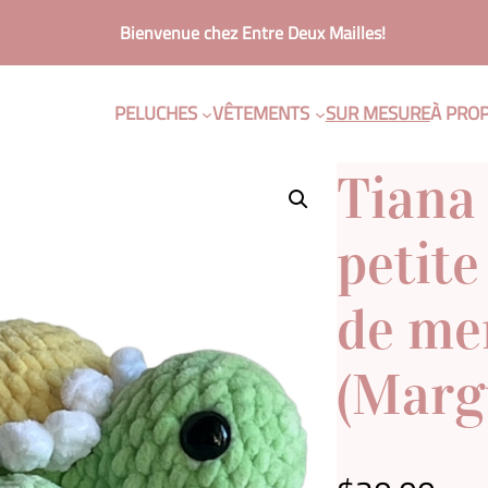
Bienvenue chez Entre Deux Mailles!
PELUCHES
VÊTEMENTS
SUR MESURE
À PRO
Tiana
petite
de me
(Marg