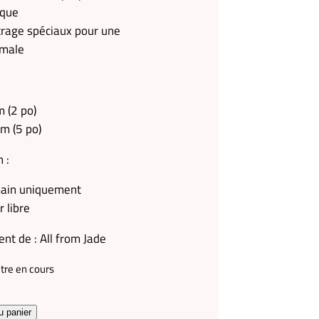
ique
crage spéciaux pour une
imale
m (2 po)
cm (5 po)
 :
main uniquement
r libre
ent de : All from Jade
être en cours
u panier