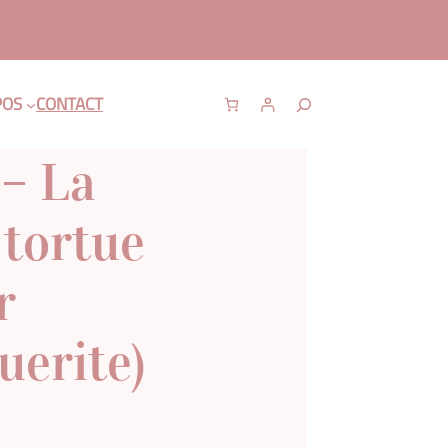
R
POS
CONTACT
e
c
 – La
h
e
 tortue
r
c
h
r
e
uerite)