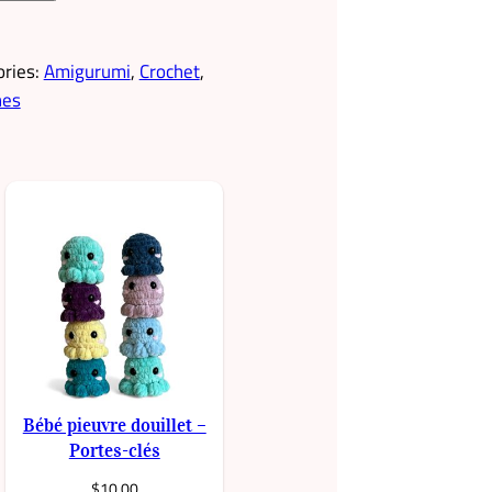
ories:
Amigurumi
, 
Crochet
, 
hes
Bébé pieuvre douillet –
Portes-clés
$
10.00