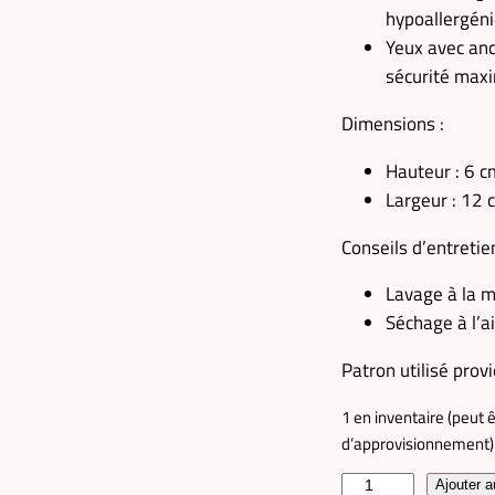
hypoallergén
Yeux avec an
sécurité max
Dimensions :
Hauteur : 6 c
Largeur : 12 
Conseils d’entretien
Lavage à la 
Séchage à l’ai
Patron utilisé provi
1 en inventaire (peut 
d’approvisionnement)
q
Ajouter a