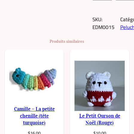
u
a
SKU:
Catég
n
EDM0015
Peluc
t
i
Produits similaires
t
é
d
e
T
i
a
n
a
Camille – La petite
–
chenille (tête
Le Petit Ourson de
L
turquoise)
Noël (Rouge)
a
$
16.00
$
10.00