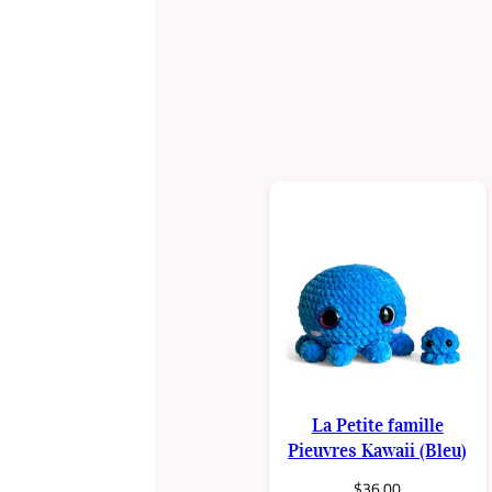
La Petite famille
Pieuvres Kawaii (Bleu)
$
36.00